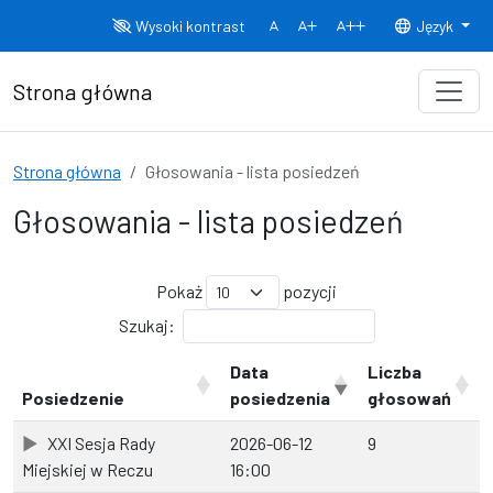
Przejdź do treści
Wysoki kontrast
Język
Normalny rozmiar czcionki
Rozmiar czcionki 150%
Rozmiar czcionki
Strona główna
Strona główna
Głosowania - lista posiedzeń
Głosowania - lista posiedzeń
Pokaż
pozycji
Szukaj:
Data
Liczba
Posiedzenie
posiedzenia
głosowań
XXI Sesja Rady
2026-06-12
9
Miejskiej w Reczu
16:00