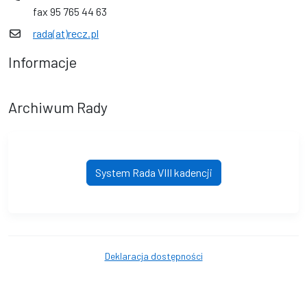
fax 95 765 44 63
rada(at)recz.pl
Informacje
Archiwum Rady
System Rada VIII kadencji
Deklaracja dostępności
© Gmina Recz. © 2016 - 2026 Wszystkie prawa zastrzeżone.
Wykonanie i obsługa techniczna
AlfaTV - System Rada